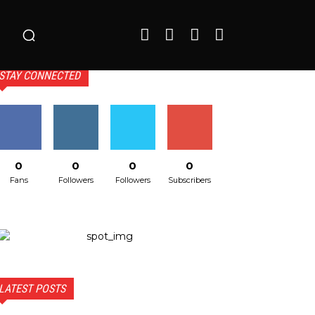
o
STAY CONNECTED
0
0
0
0
Fans
Followers
Followers
Subscribers
LATEST POSTS