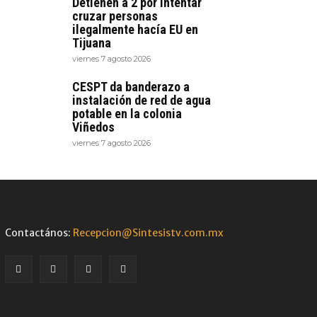
Detienen a 2 por intentar
cruzar personas
ilegalmente hacía EU en
Tijuana
viernes 7 agosto 2026
CESPT da banderazo a
instalación de red de agua
potable en la colonia
Viñedos
viernes 7 agosto 2026
Contactános:
Recepcion@Sintesistv.com.mx