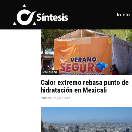
Home
Tags
Puntos de hidratación
Tag:
Puntos de hidratac
Inicio
Policiaca
Calor extremo rebasa punto de
hidratación en Mexicali
sábado 25 julio 2026