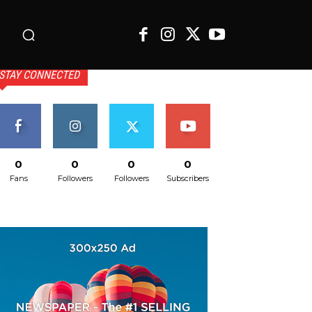
o
STAY CONNECTED
0
0
0
0
Fans
Followers
Followers
Subscribers