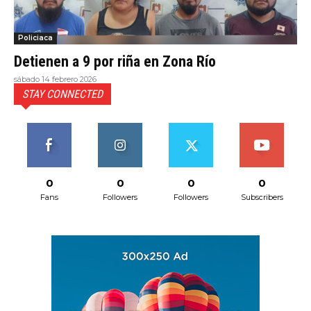
Policiaca
Detienen a 9 por riña en Zona Río
sábado 14 febrero 2026
STAY CONNECTED
0
0
0
0
Fans
Followers
Followers
Subscribers