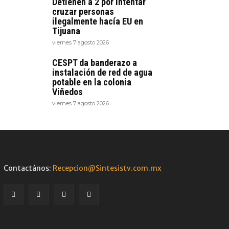
Detienen a 2 por intentar
cruzar personas
ilegalmente hacía EU en
Tijuana
viernes 7 agosto 2026
CESPT da banderazo a
instalación de red de agua
potable en la colonia
Viñedos
viernes 7 agosto 2026
Contactános:
Recepcion@Sintesistv.com.mx