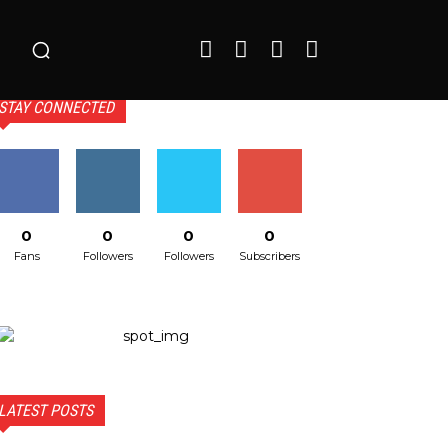
o
STAY CONNECTED
0
0
0
0
Fans
Followers
Followers
Subscribers
LATEST POSTS