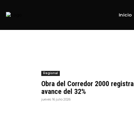
Home
Tags
SIDURT
Tag:
SIDURT
Inicio
Regional
Obra del Corredor 2000 registra
avance del 32%
jueves 16 julio 2026