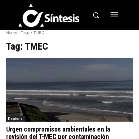
Home
Tags
TMEC
Tag:
TMEC
Regional
Urgen compromisos ambientales en la
revisión del T-MEC por contaminación