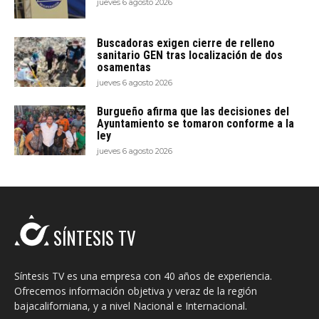
jueves 6 agosto 2026
Buscadoras exigen cierre de relleno
sanitario GEN tras localización de dos
osamentas
jueves 6 agosto 2026
Burgueño afirma que las decisiones del
Ayuntamiento se tomaron conforme a la
ley
jueves 6 agosto 2026
SÍNTESIS TV
Síntesis TV es una empresa con 40 años de experiencia.
Ofrecemos información objetiva y veraz de la región
bajacaliforniana, y a nivel Nacional e Internacional.