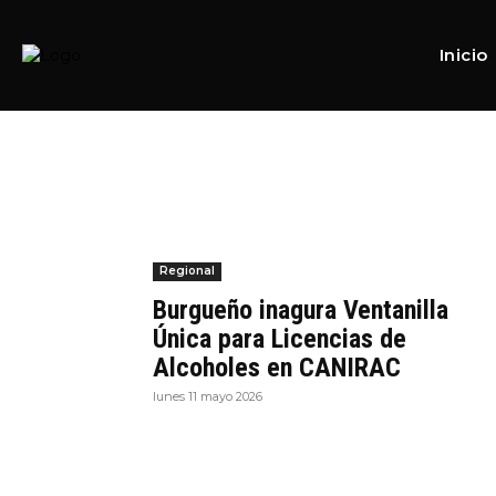
Home
Tags
Venta de alcohol
Tag:
Venta de alcohol
Inicio
Regional
Burgueño inagura Ventanilla
Única para Licencias de
Alcoholes en CANIRAC
lunes 11 mayo 2026