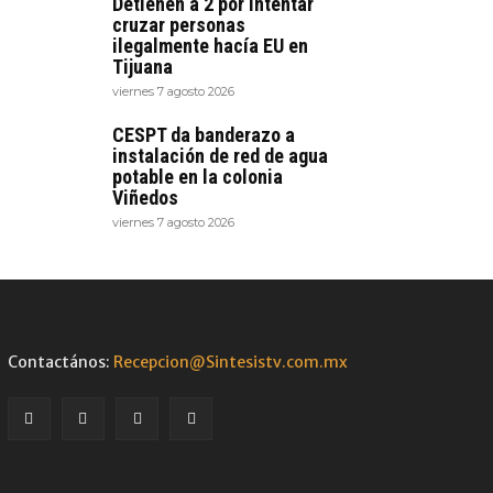
Detienen a 2 por intentar
cruzar personas
ilegalmente hacía EU en
Tijuana
viernes 7 agosto 2026
CESPT da banderazo a
instalación de red de agua
potable en la colonia
Viñedos
viernes 7 agosto 2026
Contactános:
Recepcion@Sintesistv.com.mx