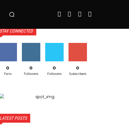
o
STAY CONNECTED
0
0
0
0
Fans
Followers
Followers
Subscribers
LATEST POSTS