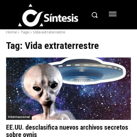
Home
Tags
Vida extraterrestre
Tag:
Vida extraterrestre
Internacional
EE.UU. desclasifica nuevos archivos secretos
sobre ovnis