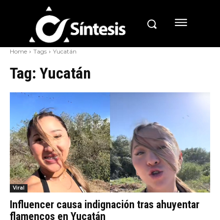
Home
Tags
Yucatán
Tag:
Yucatán
Viral
Influencer causa indignación tras ahuyentar
flamencos en Yucatán