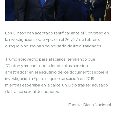
Los Clinton han aceptado testificar ante el Congreso en
la investigación sobre Epstein el 26 y 27 de febrero,
aunque ninguno ha sido acusado de irregularidades.
Trump aprovechó para atacarlos, señalando que
“Clinton y muchos otros demócratas han sido
arrastrados” en el escrutinio de los documentos sobre la
investigación a Epstein, quien se suicidó en 2019
mientras esperaba en la cárcel un juicio tras ser acusado
de tráfico sexual de menores.
Fuente: Diario Nacional