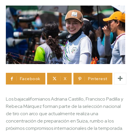
Facebook
X
Pinterest
Los bajacalifornianos Adriana Castillo, Francisco Padilla y
Rebeca Márquez forman parte de la selección nacional
de tiro con arco que actualmente realiza una
concentración de preparación en Suiza, rumbo a los
próximos compromisos internacionales de la temporada.