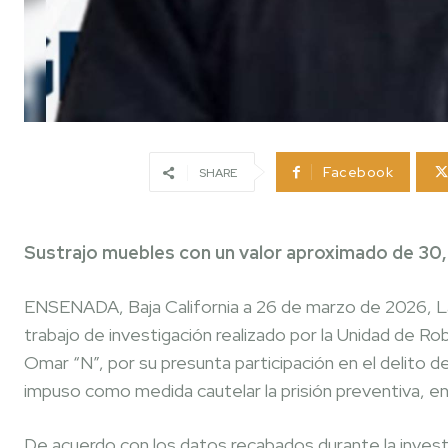
Facebook
SHARE
Sustrajo muebles con un valor aproximado de 3
ENSENADA, Baja California a 26 de marzo de 2026, La
trabajo de investigación realizado por la Unidad de R
Omar “N”, por su presunta participación en el delito de
impuso como medida cautelar la prisión preventiva, en
De acuerdo con los datos recabados durante la investi