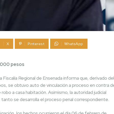
X
Pinterest
WhatsApp
0,000 pesos
 Fiscalía Regional de Ensenada informa que, derivado de
obos, se obtuvo auto de vinculación a proceso en contra d
 robo a casa habitación. Asimismo, la autoridad judicial
 tanto se desarrolla el proceso penal correspondiente.
gación, los hechos ocurrieron el día 06 de febrero de