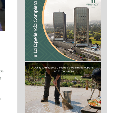
te
e
o