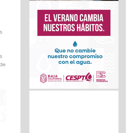
s
s
nde