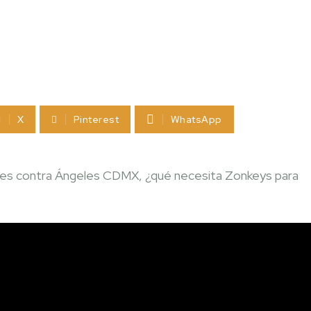
X
Pinterest
WhatsApp
oles contra Ángeles CDMX, ¿qué necesita Zonkeys para