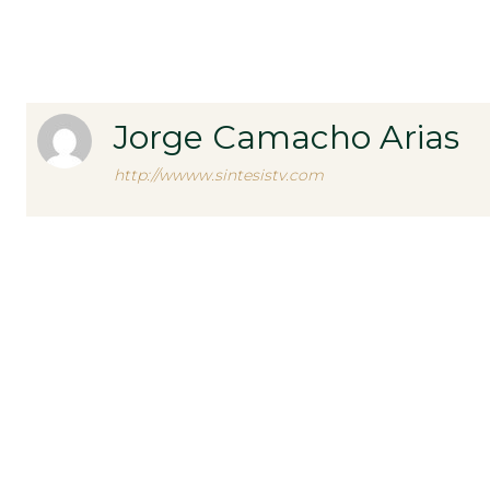
Jorge Camacho Arias
http://wwww.sintesistv.com