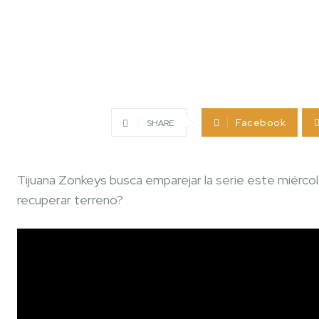
Facebook
SHARE
Tijuana Zonkeys busca emparejar la serie este miérc
recuperar terreno?