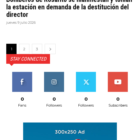
la estación en demanda de la destitución del
director
jueves 9 julio 2026
1
2
3
STAY CONNECTED
0
0
0
0
Fans
Followers
Followers
Subscribers