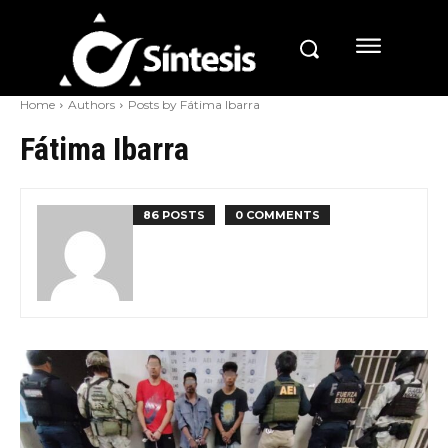
Home
Authors
Posts by Fátima Ibarra
Fátima Ibarra
86 POSTS
0 COMMENTS