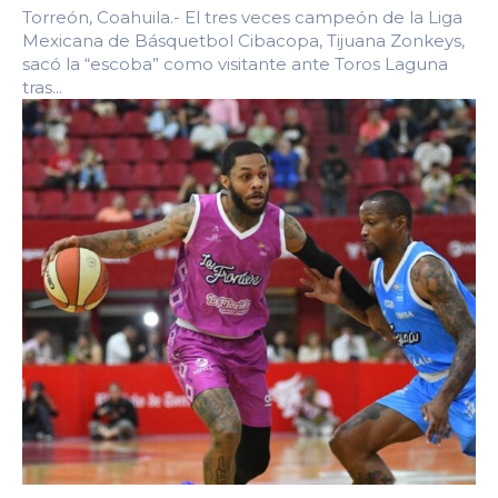
Torreón, Coahuila.- El tres veces campeón de la Liga
Mexicana de Básquetbol Cibacopa, Tijuana Zonkeys,
sacó la “escoba” como visitante ante Toros Laguna
tras...