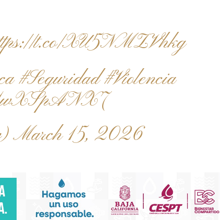
ttps://t.co/XU5NMZVhkg
ca
#Seguridad
#Violencia
om/r1wXSpANX7
v)
March 15, 2026