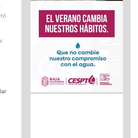
r
itó
l
lar