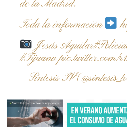
de la Madrid.
Toda la información
h
Jesús Aguilar
#Policia
#Tijuana
pic.twitter.c
— Síntesis TV (@sintesis_t