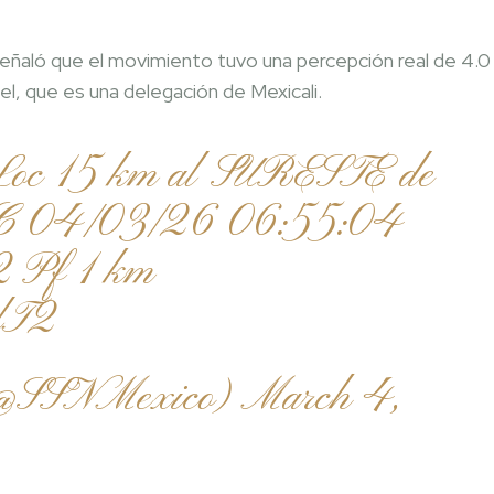
señaló que el movimiento tuvo una percepción real de 4.0
el, que es una delegación de Mexicali.
oc 15 km al SURESTE de
04/03/26 06:55:04
 Pf 1 km
QlT2
 (@SSNMexico)
March 4,