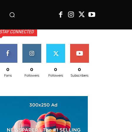
o
STAY CONNECTED
0
0
0
0
Fans
Followers
Followers
Subscribers