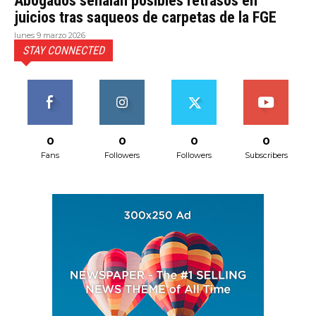
Abogados señalan posibles retrasos en
juicios tras saqueos de carpetas de la FGE
lunes 9 marzo 2026
STAY CONNECTED
0
0
0
0
Fans
Followers
Followers
Subscribers