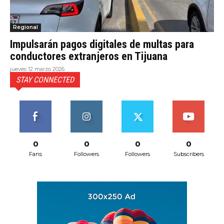
Regional
Impulsarán pagos digitales de multas para
conductores extranjeros en Tijuana
jueves 12 marzo 2026
STAY CONNECTED
0
0
0
0
Fans
Followers
Followers
Subscribers