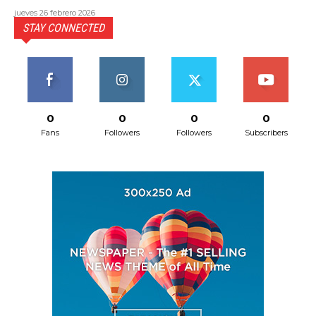
jueves 26 febrero 2026
STAY CONNECTED
0
0
0
0
Fans
Followers
Followers
Subscribers